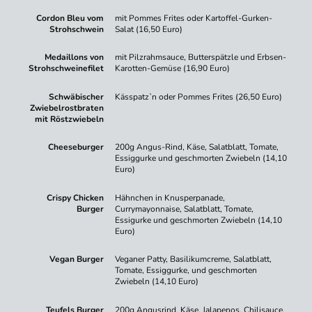
Cordon Bleu vom
mit Pommes Frites oder Kartoffel-Gurken-
Strohschwein
Salat (16,50 Euro)
Medaillons von
mit Pilzrahmsauce, Butterspätzle und Erbsen-
Strohschweinefilet
Karotten-Gemüse (16,90 Euro)
Schwäbischer
Kässpatz`n oder Pommes Frites (26,50 Euro)
Zwiebelrostbraten
mit Röstzwiebeln
Cheeseburger
200g Angus-Rind, Käse, Salatblatt, Tomate,
Essiggurke und geschmorten Zwiebeln (14,10
Euro)
Crispy Chicken
Hähnchen in Knusperpanade,
Burger
Currymayonnaise, Salatblatt, Tomate,
Essigurke und geschmorten Zwiebeln (14,10
Euro)
Vegan Burger
Veganer Patty, Basilikumcreme, Salatblatt,
Tomate, Essiggurke, und geschmorten
Zwiebeln (14,10 Euro)
Teufels Burger
200g Angusrind, Käse, Jalapenos, Chilisauce,