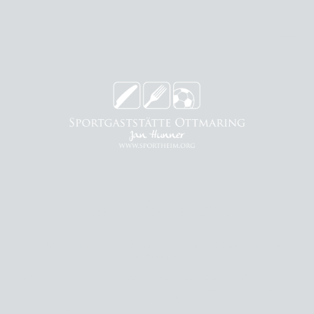
Sportgaststätte Ottmaring
Qualität und Können machens einfach aus, und das ist auch kein
Geheimnis
Wir verwenden regionale Produkte wie Erdäpfel aus Ottmaring, Eier aus
Rehling, Rind aus dem Voralpenland, Schweinefleisch und Geflügel aus
Bayern und Bier aus Unterbaar.
Über 25 Jahre Erfahrung in der Küche, die Liebe zum Beruf und