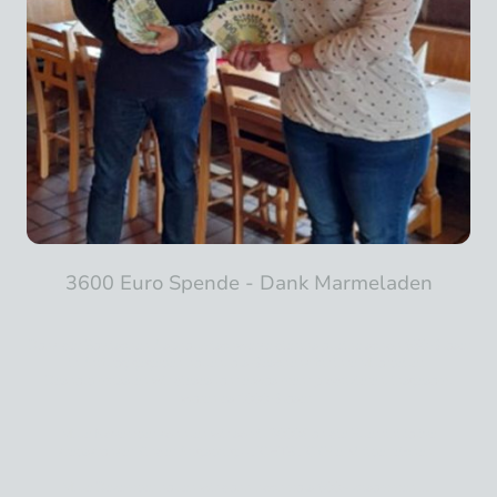
3600 Euro Spende - Dank Marmeladen
Dank der Bayrischen Asphaltmischwerke die uns alleine schon 650 Gläser
in Auftrag gegeben hatten, als Geschenk für ihre Mitarbeiter.
Deshalb mussten wir dieses Jahr etwas mehr produzieren, insgesamt
waren es 1000 Gläser.
Mitte November konnten wir somit 3000€ an die Elterninitiative
krebskranker Kinder Augsburg –LICHTBLICKE e. V. überreichen.
Mitte Dezember hatten wir dann nochmals 600.- zusammen ….