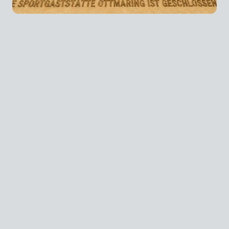
Urlaub
Liebe Gäste,
vom 15.08.2026 bis zum 13.09.2026 gönnen wir uns eine kleine Auszeit,
um unsere Akkus wieder aufzuladen.
Ab dem 16.09.2026 sind wir mit voller Energie und zu den gewohnten
Öffnungszeiten für euch da.
Vielen Dank für euer Verständnis-wir freuen uns schon auf euren nächsten
Besuch